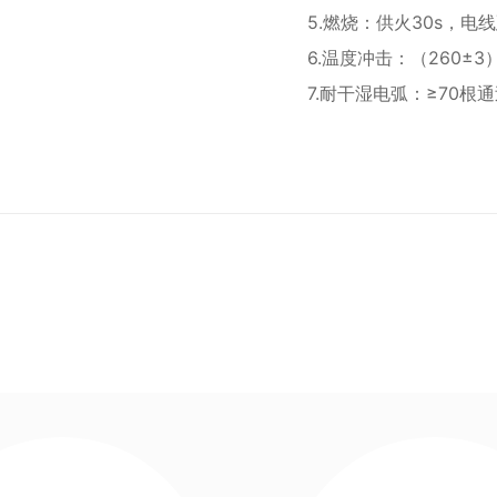
5.燃烧：供火30s，电
6.温度冲击：（260±3
7.耐干湿电弧：≥70根