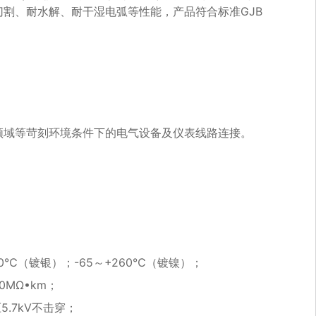
割、耐水解、耐干湿电弧等性能，产品符合标准GJB
领域等苛刻环境条件下的电气设备及仪表线路连接。
00℃（镀银）；-65～+260℃（镀镍）；
0MΩ•km；
5.7kV不击穿；